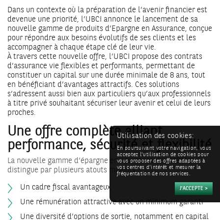
Dans un contexte où la préparation de l’avenir financier est
devenue une priorité, l’UBCI annonce le lancement de sa
nouvelle gamme de produits d’Epargne en Assurance, conçue
pour répondre aux besoins évolutifs de ses clients et les
accompagner à chaque étape clé de leur vie.
À travers cette nouvelle offre, l’UBCI propose des contrats
d’assurance vie flexibles et performants, permettant de
constituer un capital sur une durée minimale de 8 ans, tout
en bénéficiant d’avantages attractifs. Ces solutions
s’adressent aussi bien aux particuliers qu’aux professionnels
à titre privé souhaitant sécuriser leur avenir et celui de leurs
proches.
Une offre complète alliant
Utilisation des cookies:
performance, sécurité et flexibilité
En poursuivant votre navigation, vous
acceptez l'utilisation de cookies pour
La nouvelle gamme d’épargne en assurance de l’UBCI se
vous proposer des offres adaptées à
vos centres d'intérêt et mesurer la
distingue par plusieurs atouts majeurs :
fréquentation de nos services.
Un cadre fiscal avantageux
Une rémunération attractive avec un minimum garanti
Une diversité d’options de sortie, notamment en capital