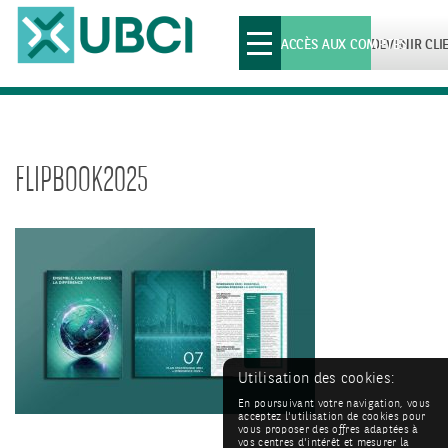
Toggle
ACCÈS AUX COMPTES
DEVENIR CLI
navigation
FLIPBOOK2025
Utilisation des cookies:
En poursuivant votre navigation, vous
acceptez l'utilisation de cookies pour
vous proposer des offres adaptées à
vos centres d'intérêt et mesurer la