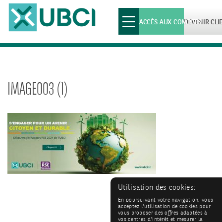
Toggle
ACCÈS AUX COMPTES
DEVENIR CLI
navigation
IMAGE003 (1)
Utilisation des cookies:
En poursuivant votre navigation, vous
acceptez l'utilisation de cookies pour
vous proposer des offres adaptées à
vos centres d'intérêt et mesurer la