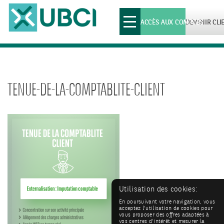
Toggle
ACCÈS AUX COMPTES
DEVENIR CLI
navigation
TENUE-DE-LA-COMPTABLITE-CLIENT
Utilisation des cookies:
En poursuivant votre navigation, vous
acceptez l'utilisation de cookies pour
vous proposer des offres adaptées à
vos centres d'intérêt et mesurer la