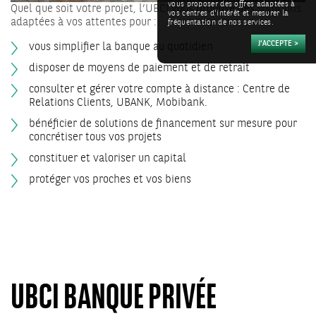
vous proposer des offres adaptées à
Quel que soit votre projet, l’UBCI vous propose des solutions
vos centres d'intérêt et mesurer la
adaptées à vos attentes pour :
fréquentation de nos services.
vous simplifier la banque au quotidien
disposer de moyens de paiement et de retrait
consulter et gérer votre compte à distance : Centre de
Relations Clients, UBANK, Mobibank.
bénéficier de solutions de financement sur mesure pour
concrétiser tous vos projets
constituer et valoriser un capital
protéger vos proches et vos biens
UBCI BANQUE PRIVÉE