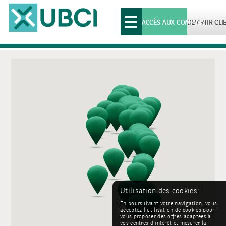
Toggle
ACCÈS AUX COMPTES
DEVENIR CLI
navigation
Utilisation des cookies:
En poursuivant votre navigation, vous
acceptez l'utilisation de cookies pour
vous proposer des offres adaptées à
vos centres d'intérêt et mesurer la