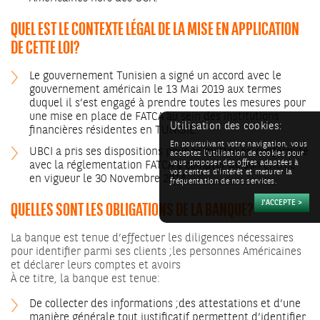
QUEL EST LE CONTEXTE LÉGAL DE LA MISE EN APPLICATION
DE CETTE LOI?
Le gouvernement Tunisien a signé un accord avec le
gouvernement américain le 13 Mai 2019 aux termes
duquel il s’est engagé à prendre toutes les mesures pour
une mise en place de FATCA au sein des institutions
Utilisation des cookies:
financières résidentes en TUNISIE.
En poursuivant votre navigation, vous
UBCI a pris ses dispositions pour se mettre en conformité
acceptez l'utilisation de cookies pour
avec la réglementation FATCA à compter de son entrée
vous proposer des offres adaptées à
vos centres d'intérêt et mesurer la
en vigueur le 30 Novembre 2014.
fréquentation de nos services.
QUELLES SONT LES OBLIGATIONS DE LA BANQUE?
La banque est tenue d’effectuer les diligences nécessaires
pour identifier parmi ses clients ;les personnes Américaines
et déclarer leurs comptes et avoirs
À ce titre, la banque est tenue:
De collecter des informations ;des attestations et d’une
manière générale tout justificatif permettent d’identifier