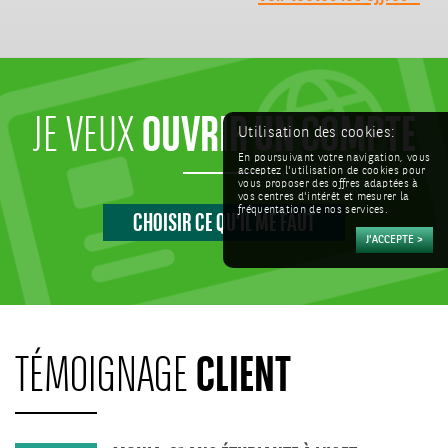
OUVRIR UN COMPTE
JE VEUX
Utilisation des cookies:
En poursuivant votre navigation, vous
acceptez l'utilisation de cookies pour
vous proposer des offres adaptées à
CHOISIR CE QU'IL ME FAUT
vos centres d'intérêt et mesurer la
fréquentation de nos services.
CLIENT
TÉMOIGNAGE