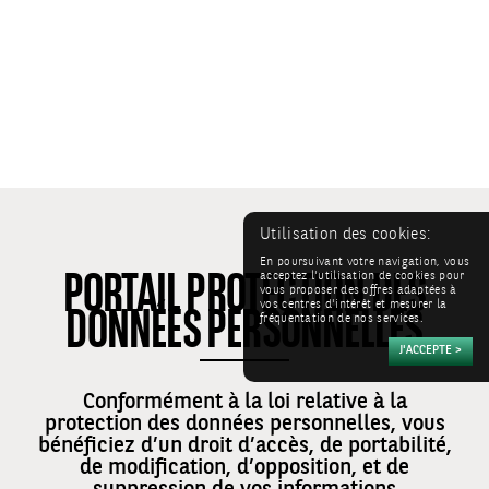
PORTAIL PROTECTION DES
Utilisation des cookies:
En poursuivant votre navigation, vous
DONNÉES PERSONNELLES
acceptez l'utilisation de cookies pour
vous proposer des offres adaptées à
vos centres d'intérêt et mesurer la
fréquentation de nos services.
Conformément à la loi relative à la
protection des données personnelles, vous
bénéficiez d’un droit d’accès, de portabilité,
de modification, d’opposition, et de