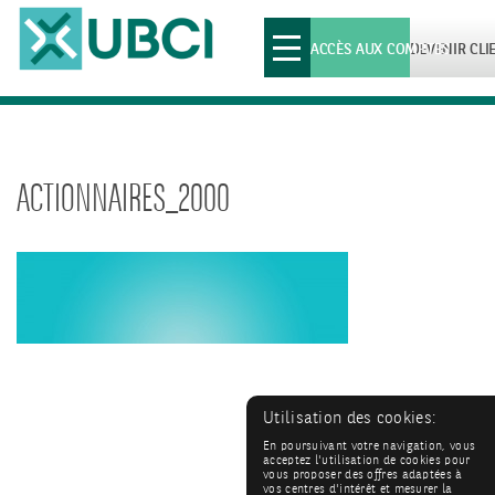
Toggle
ACCÈS AUX COMPTES
DEVENIR CLI
navigation
ACTIONNAIRES_2000
Utilisation des cookies:
En poursuivant votre navigation, vous
acceptez l'utilisation de cookies pour
vous proposer des offres adaptées à
vos centres d'intérêt et mesurer la