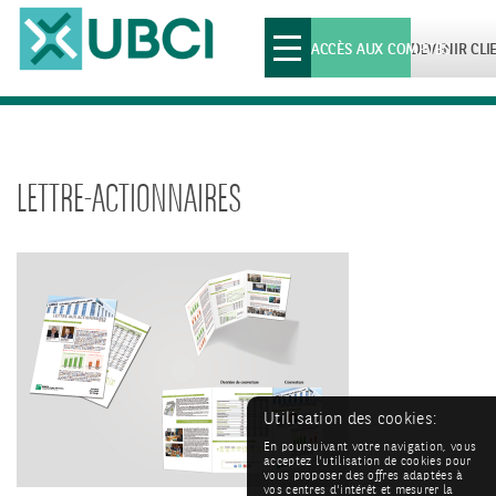
Toggle
ACCÈS AUX COMPTES
DEVENIR CLI
navigation
LETTRE-ACTIONNAIRES
Utilisation des cookies:
En poursuivant votre navigation, vous
acceptez l'utilisation de cookies pour
vous proposer des offres adaptées à
vos centres d'intérêt et mesurer la