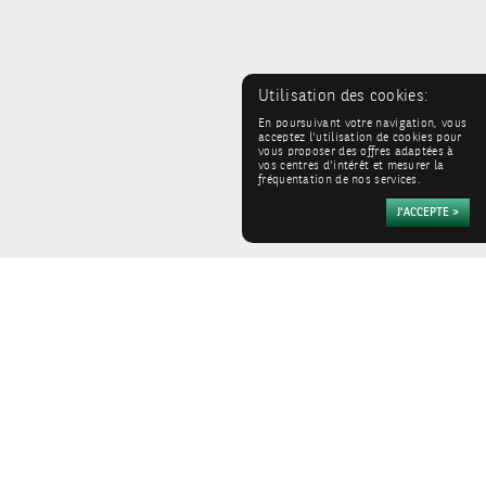
Utilisation des cookies:
En poursuivant votre navigation, vous
acceptez l'utilisation de cookies pour
vous proposer des offres adaptées à
vos centres d'intérêt et mesurer la
fréquentation de nos services.