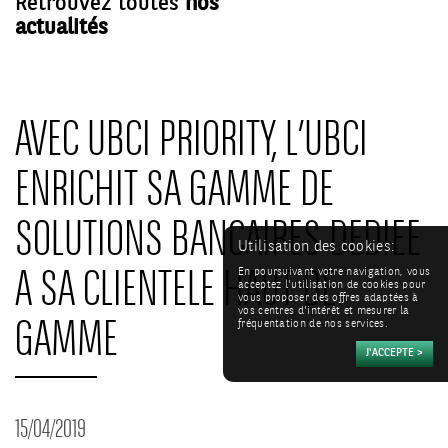
Retrouvez toutes
nos
actualités
AVEC UBCI PRIORITY, L’UBCI
ENRICHIT SA GAMME DE
SOLUTIONS BANCAIRES DEDIEE
Utilisation des cookies:
A SA CLIENTELE HAUT DE
En poursuivant votre navigation, vous
acceptez l'utilisation de cookies pour
vous proposer des offres adaptées à
vos centres d'intérêt et mesurer la
GAMME
fréquentation de nos services.
15/04/2019