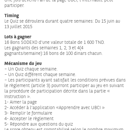
Une fois devenu Fan de la page UBCI, l’Internaute peut
participer.
Timing
Le Quiz se déroulera durant quatre semaines: Du 15 juin au
13 juillet 2015
Lots à gagner
16 Bons SODEXO d’une valeur totale de 1 600 TND.
Les gagnants des semaines 1, 2, 3 et 4(4
gagnants/semaine):16 bons de 100 dinars chacun.
Mécanisme du jeu
– Un Quiz chaque semaine.
– Un Quiz différent chaque semaine.
– Les participants ayant satisfait les conditions prévues dans
le règlement (article 3) pourront participer au jeu en suivant
la procédure de participation décrite dans la partie «
Instruction ».
1- Aimer la page
2- Accéder à l’application «Apprendre avec UBCI »
3- Remplir le formulaire
4- Accepter le règlement
5- Répondre aux questions du quiz
Le score obtenu est comptabilisé selon le nombre maximum