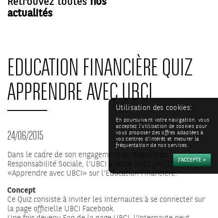
Retrouvez toutes
nos
actualités
EDUCATION FINANCIÈRE QUIZ
APPRENDRE AVEC UBCI
Utilisation des cookies:
En poursuivant votre navigation, vous
acceptez l'utilisation de cookies pour
24/06/2015
vous proposer des offres adaptées à
vos centres d'intérêt et mesurer la
fréquentation de nos services.
Dans le cadre de son engagement en matière de
Responsabilité Sociale, l’UBCI a lancé le 15 juin 2015 le Quiz
«Apprendre avec UBCI» sur l’Education Financière.
Concept
Ce Quiz consiste à inviter les Internautes à se connecter sur
la page officielle UBCI Facebook.