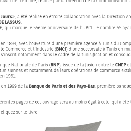
ravail de mémoire, réalisé par la Direction de la Communication 
 Jours
», a été réalisé en étroite collaboration avec la Direction 
 DE LASSUS
.
6, qui marque le 55ème anniversaire de l’UBCI. Le nombre 55 ayant
en 1894, avec l’ouverture d’une première agence à Tunis du Comp
 le Commerce et l’Industrie (
BNCI
) d’une succursale à Tunis en ma
s’inscrit notamment dans le cadre de la tunisification et consolid
anque Nationale de Paris (
BNP
), issue de la fusion entre le
CNEP
et
s tunisiennes et notamment de leurs opérations de commerce extér
 en 1961.
e en 1999 de la
Banque de Paris et des Pays-Bas
, première banque
férentes pages de cet ouvrage sera au moins égal à celui qui a été 
 cliquez sur le livre.