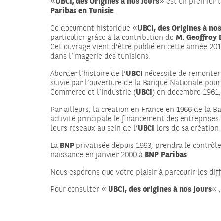
«
UBCI, des Origines à nos Jours
» est un premier t
Paribas en Tunisie
.
Ce document historique «
UBCI, des Origines à nos
particulier grâce à la contribution de
M. Geoffroy
Cet ouvrage vient d’être publié en cette année 201
dans l’imagerie des tunisiens.
Aborder l’histoire de l’
UBCI
nécessite de remonter 
suivie par l’ouverture de la Banque Nationale pour
Commerce et l’Industrie (
UBCI
) en décembre 1961, 
Par ailleurs, la création en France en 1966 de la B
activité principale le financement des entreprise
leurs réseaux au sein de l’
UBCI
lors de sa création
La
BNP
privatisée depuis 1993, prendra le contrôl
naissance en janvier 2000 à
BNP Paribas
.
Nous espérons que votre plaisir à parcourir les dif
Pour consulter «
UBCI, des origines à nos jours
« ,