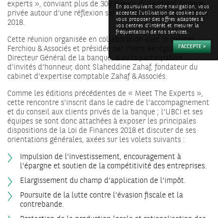
experts », conviant plus de 300 clients du segment banque
En poursuivant votre navigation, vous
privée autour d’une réflexion sur le projet de Loi de Finances
acceptez l'utilisation de cookies pour
vous proposer des offres adaptées à
2018.
vos centres d'intérêt et mesurer la
fréquentation de nos services.
Cette réunion organisée en collaboration avec le cabinet
Ferchiou & Associés et présidée par Pierre Bérégovoy,
Directeur Général de la banque, a vu la participation
d’invités d’honneur, dont Slaheddine Zahaf, fondateur du
cabinet d’expertise comptable Zahaf & Associés.
Comme les éditions précédentes de « Meet The Experts »,
cette rencontre s’inscrit dans le cadre de l’accompagnement
et du conseil aux clients privés de la banque ; l’UBCI et ses
équipes se sont donc attachées à exposer les principales
dispositions de la Loi de Finances 2018 et discuter de ses
orientations générales, axées sur les volets suivants :
Impulsion de l’investissement, encouragement à
l’épargne et soutien de la compétitivité des entreprises.
Elargissement du champ d’application de l’impôt.
Poursuite de la lutte contre l’évasion fiscale et la
contrebande.