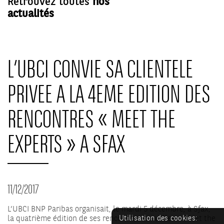
Retrouvez toutes
nos
actualités
L’UBCI CONVIE SA CLIENTELE
PRIVEE A LA 4EME EDITION DES
RENCONTRES « MEET THE
EXPERTS » A SFAX
11/12/2017
L’UBCI BNP Paribas organisait, le mardi 5 décembre, à Sfax,
la quatrième édition de ses rencontres annuelles « Meet the
Utilisation des cookies: