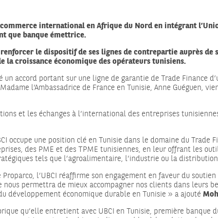
commerce international en Afrique du Nord en intégrant l’Unio
nt que banque émettrice.
t renforcer le dispositif de ses lignes de contrepartie auprès de
e la croissance économique des opérateurs tunisiens.
né un accord portant sur une ligne de garantie de Trade Finance d
 Madame l’Ambassadrice de France en Tunisie, Anne Guéguen, vient
tions et les échanges à l’international des entreprises tunisiennes
CI occupe une position clé en Tunisie dans le domaine du Trade F
prises, des PME et des TPME tunisiennes, en leur offrant les outil
ratégiques tels que l’agroalimentaire, l’industrie ou la distribution
Proparco, l’UBCI réaffirme son engagement en faveur du soutien à
ue nous permettra de mieux accompagner nos clients dans leurs b
lé du développement économique durable en Tunisie » a ajouté
Moha
torique qu’elle entretient avec UBCI en Tunisie, première banque 