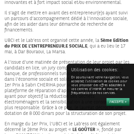
innovantes et à fort impact social et/ou environnemental.
Il s’agit de mettre en avant des entrepreneur(e)s ayant suivi
un parcours d’accompagnement dédié à l’innovation sociale,
afin de les aider dans leur démarche de recherche de
financements.
UBCI et le Lab’ess ont organisé cette année, la
5ème Edition
du PRIX DE L’ENTREPRENEUR.E SOCIAL.E
, qui a eu lieu le 17
mai, à Dar Bouraoui, La Marsa.
A l’issue d’une matinée de présentation de leur projet par les
candidats en lice, un jury composé de collaborateurs de la
Utilisation des cookies:
banque, de professionnels tunisiens et étrangers opérant
En poursuivant votre navigation, vous
dans l’économie sociale et solidaire, a finalement attribué le
acceptez l'utilisation de cookies pour
1er Prix à Sabri CHERIHA pour son projet «
WEFIX
»,
vous proposer des offres adaptées à
vos centres d'intérêt et mesurer la
plateforme de réparation d’appareils électroménagers,
fréquentation de nos services.
ayant pour objectif la réduction des déchets
électroménagers et la sensibilisation à une consommation
plus responsable. Grâce à ce prix, le lauréat décroche une
dotation de 8 000 dinars pour la structuration de son projet.
En marge du 1er Prix, l’UBCI et le Lab’ess ont également
décerné le 2ème Prix au projet «
LE GOÛTER
», fondé par