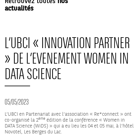
Retrouvez toutes
nos
actualités
L’UBCI « INNOVATION PARTNER
» DE L’EVENEMENT WOMEN IN
DATA SCIENCE
05/05/2023
L’UBCI en Partenariat avec l’association « Re*connect » ont
ème
co-organisé la 2
édition de la conférence « Women in
DATA Science (WiDS) » qui a eu lieu les 04 et 05 mai, à l’hôtel
Novotel, Les Berges du Lac.