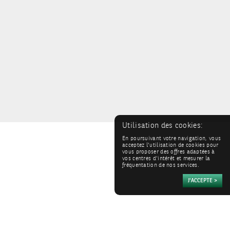
Utilisation des cookies:
En poursuivant votre navigation, vous
acceptez l'utilisation de cookies pour
vous proposer des offres adaptées à
vos centres d'intérêt et mesurer la
fréquentation de nos services.