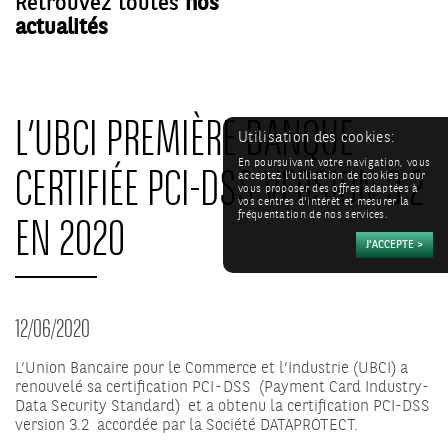
Retrouvez toutes
nos
actualités
L’UBCI PREMIÈRE BANQUE
Utilisation des cookies:
CERTIFIÉE PCI-DSS VERSION 3.2
En poursuivant votre navigation, vous
acceptez l'utilisation de cookies pour
vous proposer des offres adaptées à
vos centres d'intérêt et mesurer la
EN 2020
fréquentation de nos services.
12/06/2020
L’Union Bancaire pour le Commerce et l’Industrie (UBCI) a
renouvelé sa certification PCI - DSS (Payment Card Industry-
Data Security Standard) et a obtenu la certification PCI-DSS
version 3.2 accordée par la Société DATAPROTECT.