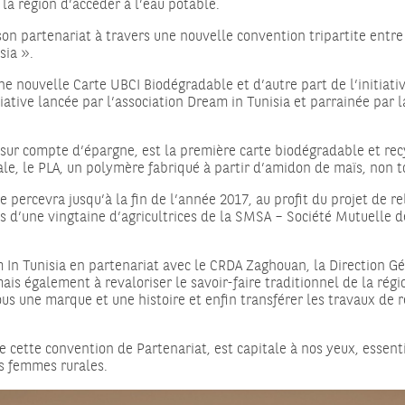
la région d’accéder à l’eau potable.
n partenariat à travers une nouvelle convention tripartite entre 
sia ».
e nouvelle Carte UBCI Biodégradable et d’autre part de l’initiative
tiative lancée par l’association Dream in Tunisia et parrainée par
 sur compte d’épargne, est la première carte biodégradable et recy
le, le PLA, un polymère fabriqué à partir d’amidon de maïs, non 
 percevra jusqu’à la fin de l’année 2017, au profit du projet de r
lus d’une vingtaine d’agricultrices de la SMSA – Société Mutuelle 
m In Tunisia en partenariat avec le CRDA Zaghouan, la Direction Gé
ais également à revaloriser le savoir-faire traditionnel de la rég
 sous une marque et une histoire et enfin transférer les travaux de
de cette convention de Partenariat, est capitale à nos yeux, esse
es femmes rurales.