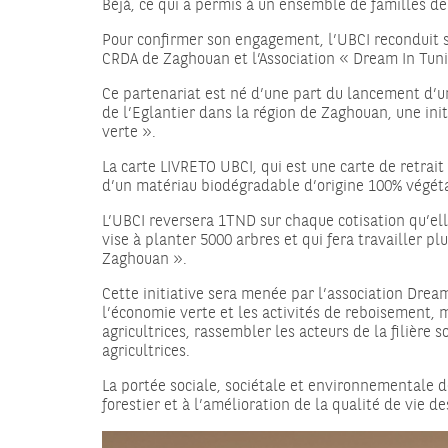
Béjà, ce qui a permis à un ensemble de familles de 
Pour confirmer son engagement, l’UBCI reconduit so
CRDA de Zaghouan et l’Association « Dream In Tuni
Ce partenariat est né d’une part du lancement d’un
de l’Eglantier dans la région de Zaghouan, une ini
verte ».
La carte LIVRETO UBCI, qui est une carte de retrait
d’un matériau biodégradable d’origine 100% végéta
L’UBCI reversera 1TND sur chaque cotisation qu’elle
vise à planter 5000 arbres et qui fera travailler p
Zaghouan ».
Cette initiative sera menée par l’association Drea
l’économie verte et les activités de reboisement, m
agricultrices, rassembler les acteurs de la filière
agricultrices.
La portée sociale, sociétale et environnementale 
forestier et à l’amélioration de la qualité de vie d