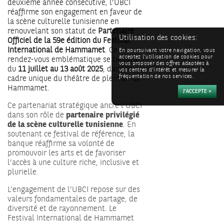
deuxième année consécutive, l’UBCI
réaffirme son engagement en faveur de
la scène culturelle tunisienne en
renouvelant son statut de
Partenaire
Utilisation des cookies:
Officiel de la 59e édition du Festival
International de Hammamet
. Ce
En poursuivant votre navigation, vous
acceptez l'utilisation de cookies pour
rendez-vous emblématique se tiendra
vous proposer des offres adaptées à
du
11 juillet au 13 août 2025
, dans le
vos centres d'intérêt et mesurer la
cadre unique du théâtre de plein air de
fréquentation de nos services.
Hammamet.
Ce partenariat stratégique ancre l’UBCI
dans son rôle de
partenaire privilégié
de la scène culturelle tunisienne
. En
soutenant ce festival de référence, la
banque réaffirme sa volonté de
promouvoir les arts et de favoriser
l’accès à une culture riche, inclusive et
plurielle.
L’engagement de l’UBCI repose sur des
valeurs fondamentales de partage, de
diversité et de rayonnement. Le
Festival International de Hammamet