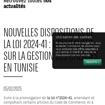
Retrouvez toutes
nos
actualités
NOUVELLES DISPOSITIONS DE
Utilisation des cookies:
LA LOI 2024-41 : NOUVEAUTÉS
En poursuivant votre navigation, vous
acceptez l'utilisation de cookies pour
vous proposer des offres adaptées à
SUR LA GESTION DES CHÈQUES
vos centres d'intérêt et mesurer la
fréquentation de nos services.
EN TUNISIE
05/02/2025
Suite à la promulgation de
la loi n°2024-41
, amendant et
complétant certains articles du Code de Commerce, et à