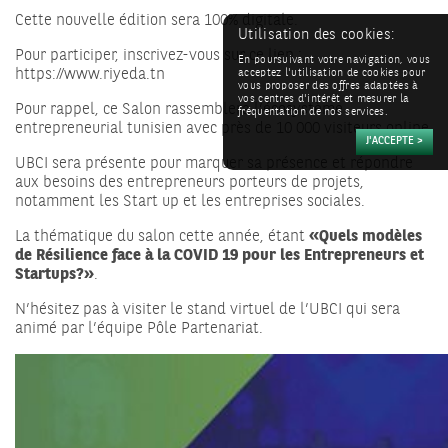
Cette nouvelle édition sera 100% digitale.
Utilisation des cookies:
Pour participer, inscrivez-vous sur ce lien :
En poursuivant votre navigation, vous
https://www.riyeda.tn
acceptez l'utilisation de cookies pour
vous proposer des offres adaptées à
vos centres d'intérêt et mesurer la
Pour rappel, ce Salon rassemblera l’écosystème
fréquentation de nos services.
entrepreneurial tunisien avec près de 10 000 visiteurs online.
UBCI sera présente pour marquer sa présence et répondre
aux besoins des entrepreneurs porteurs de projets,
notamment les Start up et les entreprises sociales.
La thématique du salon cette année, étant
«Quels modèles
de Résilience face à la COVID 19 pour les Entrepreneurs et
Startups?»
.
N’hésitez pas à visiter le stand virtuel de l’UBCI qui sera
animé par l’équipe Pôle Partenariat.