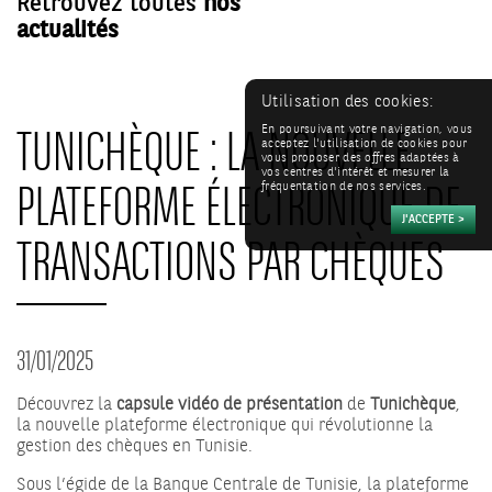
Retrouvez toutes
nos
actualités
Utilisation des cookies:
TUNICHÈQUE : LA NOUVELLE
En poursuivant votre navigation, vous
acceptez l'utilisation de cookies pour
vous proposer des offres adaptées à
vos centres d'intérêt et mesurer la
PLATEFORME ÉLECTRONIQUE DE
fréquentation de nos services.
TRANSACTIONS PAR CHÈQUES
31/01/2025
Découvrez la
capsule vidéo de présentation
de
Tunichèque
,
la nouvelle plateforme électronique qui révolutionne la
gestion des chèques en Tunisie.
Sous l’égide de la Banque Centrale de Tunisie, la plateforme