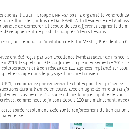
ses clients, l’UBCI – Groupe BNP Paribas- a organisé le vendredi 
dre accueillant des jardins de Dar KAMILIA, la Résidence de l’Amba
a banque de demeurer à l’écoute de ses différents segments de marc
le développement de produits adaptés à leurs besoins.
izons, ont répondu à l’invitation de Fathi Mestiri, Président du C
ives ont été reçus par Son Excellence l’Ambassadeur de France, Ol
s en 2016, lesquels ont été confirmés au premier semestre 2017. L
collaborateurs et à son réseau de 111 agences implanté sur tout le
r qu’elle occupe dans le paysage bancaire tunisien.
 l’UBCI, a commencé par remercier les hôtes pour leur présence. Il
alisations durant l’année en cours, avec en ligne de mire la satisf
arfaitement vos besoins à disposer d’une banque capable de vous 
vos rêves, comme nous le faisons depuis 120 ans maintenant, avec c
cette soirée résolument axée sur le renforcement du lien qui unit 
chaleureuse.