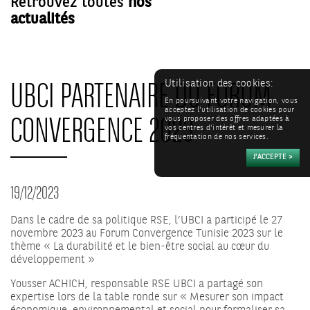
Retrouvez toutes
nos
actualités
UBCI PARTENAIRE DU FORUM
Utilisation des cookies:
En poursuivant votre navigation, vous
acceptez l'utilisation de cookies pour
CONVERGENCE 2023
vous proposer des offres adaptées à
vos centres d'intérêt et mesurer la
fréquentation de nos services.
19/12/2023
Dans le cadre de sa politique RSE, l’UBCI a participé le 27
novembre 2023 au Forum Convergence Tunisie 2023 sur le
thème « La durabilité et le bien-être social au cœur du
développement »
Yousser ACHICH, responsable RSE UBCI a partagé son
expertise lors de la table ronde sur « Mesurer son impact