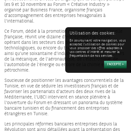
les 9 et 10 novembre au Forum « Créative Industry »
organisé par Business France, organisme français
d’accompagnement des entreprises hexagonales à
l’international.
Ce Forum, dédié à la promotion de l’excellence industrielle
Utilisation des cookies:
française, réunit une dizaine d’entreprises françaises
En poursuivant votre navigation, vous
opérant dans les secteurs des services, des nouvelles
acceptez l'utilisation de cookies pour
technologiques, ou encore du transport et de la logistique
vous proposer des offres adaptées à
vos centres d'intérêt et mesurer la
ainsi qu’une soixantaine d’industriels tunisiens des secteurs
fréquentation de nos services.
de la mécanique, de l’aéronautique, de l’électronique, de
l’automobile de l’énergie ou encore de la chimie et
pétrochimie.
Soucieuse de positionner les avantages concurrentiels de la
Tunisie, en vue de séduire les investisseurs français et de
favoriser les partenariats d’acteurs des deux rives de la
Méditerranée, l’UBCI intervient en séance plénière à
l’ouverture du Forum en dressant un panorama du système
bancaire tunisien et du financement des entreprises
étrangères en Tunisie.
Les principales réformes bancaires entreprises depuis la
Révolution sont ainsi détaillées avant la présentation des