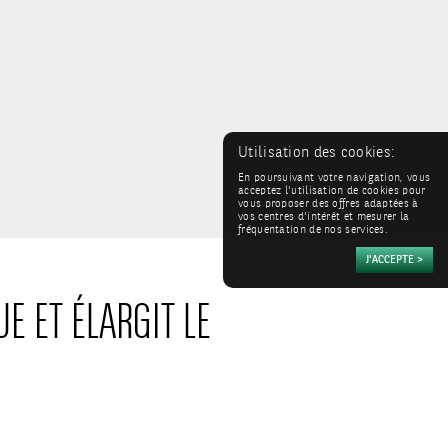
Utilisation des cookies:
En poursuivant votre navigation, vous
acceptez l'utilisation de cookies pour
vous proposer des offres adaptées à
vos centres d'intérêt et mesurer la
fréquentation de nos services.
E ET ÉLARGIT LE