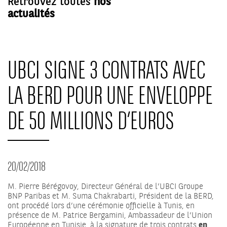
Retrouvez toutes
nos
actualités
UBCI SIGNE 3 CONTRATS AVEC
LA BERD POUR UNE ENVELOPPE
DE 50 MILLIONS D’EUROS
20/02/2018
M. Pierre Bérégovoy, Directeur Général de l’UBCI Groupe
BNP Paribas et M. Suma Chakrabarti, Président de la BERD,
ont procédé lors d’une cérémonie officielle à Tunis, en
présence de M. Patrice Bergamini, Ambassadeur de l’Union
Européenne en Tunisie, à la signature de trois contrats
en