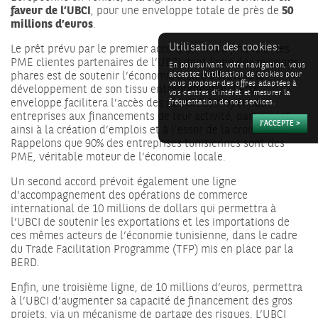
faveur de l’UBCI
, pour une enveloppe totale de près de
50
millions d’euros
.
Utilisation des cookies:
Le prêt prévu par le premier accord servira à financier les
PME clientes partenaires de l’UBCI dont l’une des missions
En poursuivant votre navigation, vous
phares est de soutenir l’économie locale à travers le
acceptez l'utilisation de cookies pour
vous proposer des offres adaptées à
développement de son tissu entrepreneurial. Cette
vos centres d'intérêt et mesurer la
enveloppe facilitera l’accès des petites et moyennes
fréquentation de nos services.
entreprises aux financements de leur activité, participant
ainsi à la création d’emplois et à l’essor de la croissance.
Rappelons que 90% des entreprises tunisiennes sont des
PME, véritable moteur de l’économie locale.
Un second accord prévoit également une ligne
d’accompagnement des opérations de commerce
international de 10 millions de dollars qui permettra à
l’UBCI de soutenir les exportations et les importations de
ces mêmes acteurs de l’économie tunisienne, dans le cadre
du Trade Facilitation Programme (TFP) mis en place par la
BERD.
Enfin, une troisième ligne, de 10 millions d’euros, permettra
à l’UBCI d’augmenter sa capacité de financement des gros
projets, via un mécanisme de partage des risques. L’UBCI