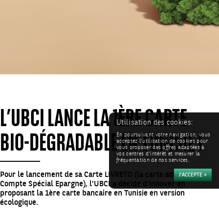
L’UBCI LANCE LA 1ÈRE CARTE
BIO-DÉGRADABLE EN TUNISIE !
Utilisation des cookies:
En poursuivant votre navigation, vous
acceptez l'utilisation de cookies pour
vous proposer des offres adaptées à
vos centres d'intérêt et mesurer la
fréquentation de nos services.
Pour le lancement de sa Carte LIVRETO (la carte adossée au
Compte Spécial Epargne), l’UBCI a décidé d’innover en
proposant la 1ère carte bancaire en Tunisie en version
écologique.