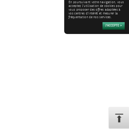
En poursuivant votre navigation, vous
acceptez l'utilisation de cookies pour
vous proposer des offres adaptées à
vos centres d'intérêt et mesurer la
fréquentation de nos services.