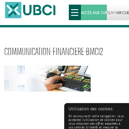
Toggle
ACCÈS AUX COMPTES
DEVENIR CLI
navigation
COMMUNICATION-FINANCIERE-BMCI2
Utilisation des cookies:
En poursuivant votre navigation, vous
acceptez l'utilisation de cookies pour
vous proposer des offres adaptées à
vos centres d'intérêt et mesurer la