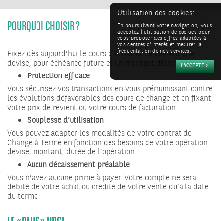
Utilisation des cookies:
POURQUOI CHOISIR ?
En poursuivant votre navigation, vous
acceptez l'utilisation de cookies pour
vous proposer des offres adaptées à
vos centres d'intérêt et mesurer la
fréquentation de nos services.
Fixez dès aujourd’hui le cours d’achat et de vente d’une
devise, pour échéance future et un montant deliverins.
Protection efficace
Vous sécurisez vos transactions en vous prémunissant contre
les évolutions défavorables des cours de change et en fixant
votre prix de revient ou votre cours de facturation.
Souplesse d’utilisation
Vous pouvez adapter les modalités de votre contrat de
Change à Terme en fonction des besoins de votre opération:
devise, montant, durée de l’opération.
Aucun décaissement préalable
Vous n’avez aucune prime à payer. Votre compte ne sera
débité de votre achat ou crédité de votre vente qu’à la date
du terme
LE « PLUS » UBCI