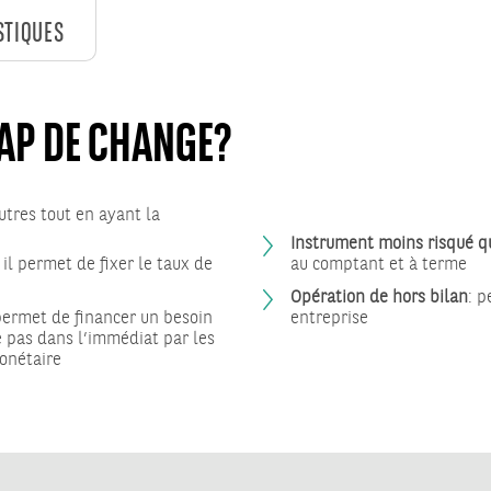
STIQUES
AP DE CHANGE?
tres tout en ayant la
Instrument moins risqué q
: il permet de fixer le taux de
au comptant et à terme
Opération de hors bilan
: p
 permet de financer un besoin
entreprise
e pas dans l’immédiat par les
onétaire