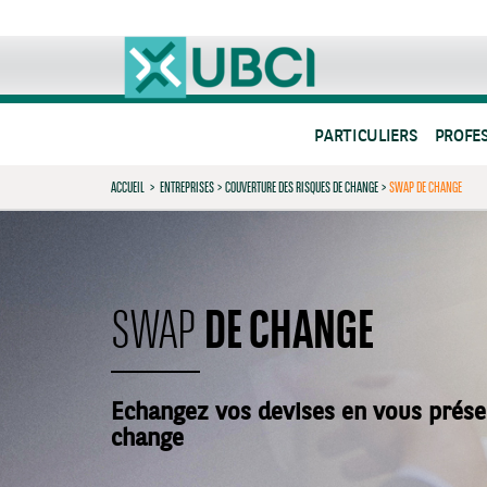
PARTICULIERS
PROFE
ACCUEIL
>
ENTREPRISES
>
COUVERTURE DES RISQUES DE CHANGE
>
SWAP DE CHANGE
DE CHANGE
SWAP
Echangez vos devises en vous prése
change