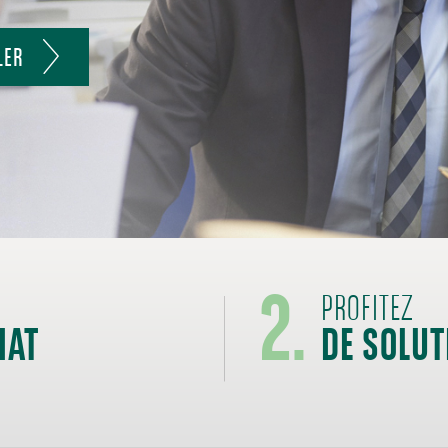
LER
2.
IAT
DE SOLUT
PROFITEZ