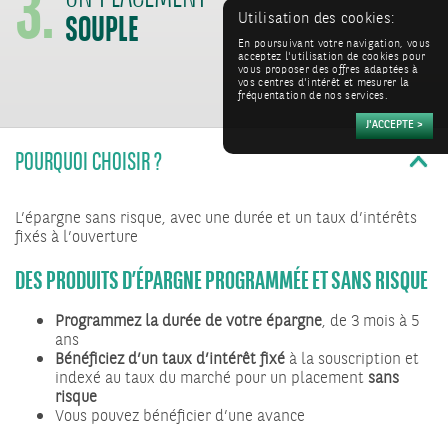
SOUPLE
Utilisation des cookies:
En poursuivant votre navigation, vous
acceptez l'utilisation de cookies pour
vous proposer des offres adaptées à
vos centres d'intérêt et mesurer la
fréquentation de nos services.
POURQUOI CHOISIR ?
L’épargne sans risque, avec une durée et un taux d’intérêts
fixés à l’ouverture
DES PRODUITS D’ÉPARGNE PROGRAMMÉE ET SANS RISQUE
Programmez la durée de votre épargne
, de 3 mois à 5
ans
Bénéficiez d’un taux d’intérêt fixé
à la souscription et
indexé au taux du marché pour un placement
sans
risque
Vous pouvez bénéficier d’une avance