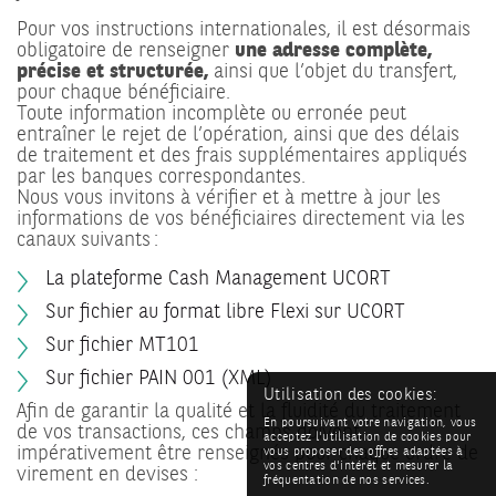
Pour vos instructions internationales, il est désormais
obligatoire de renseigner
une adresse complète,
précise et structurée,
ainsi que l’objet du transfert,
pour chaque bénéficiaire.
Toute information incomplète ou erronée peut
entraîner le rejet de l’opération, ainsi que des délais
de traitement et des frais supplémentaires appliqués
par les banques correspondantes.
Nous vous invitons à vérifier et à mettre à jour les
informations de vos bénéficiaires directement via les
canaux suivants :
La plateforme Cash Management UCORT
Sur fichier au format libre Flexi sur UCORT
Sur fichier MT101
Sur fichier PAIN 001 (XML)
Utilisation des cookies:
Afin de garantir la qualité et la fluidité du traitement
En poursuivant votre navigation, vous
de vos transactions, ces champs doivent
acceptez l'utilisation de cookies pour
impérativement être renseignés pour chaque ordre de
vous proposer des offres adaptées à
vos centres d'intérêt et mesurer la
virement en devises :
fréquentation de nos services.