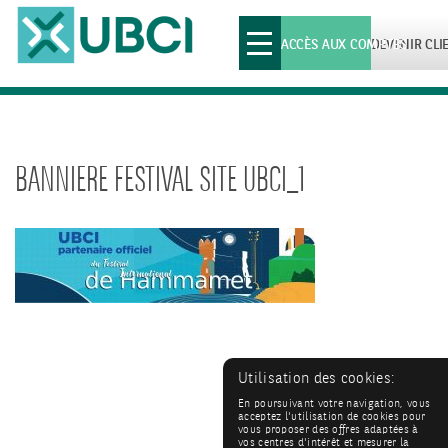
Toggle
ACCÈS AUX COMPTES
DEVENIR CLI
navigation
BANNIERE FESTIVAL SITE UBCI_1
Utilisation des cookies:
En poursuivant votre navigation, vous
acceptez l'utilisation de cookies pour
vous proposer des offres adaptées à
vos centres d'intérêt et mesurer la