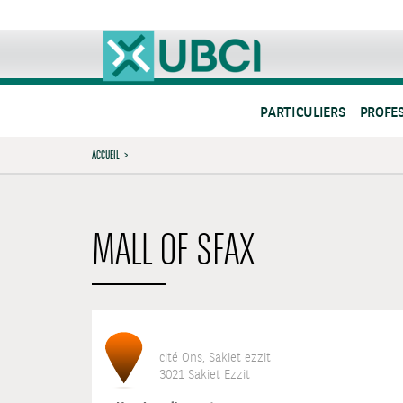
PARTICULIERS
PROFE
ACCUEIL
>
MALL OF SFAX
cité Ons, Sakiet ezzit
3021 Sakiet Ezzit