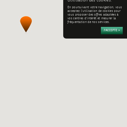
Utilisation des cookies:
En poursuivant votre navigation, vous
acceptez l'utilisation de cookies pour
vous proposer des offres adaptées à
vos centres d'intérêt et mesurer la
fréquentation de nos services.