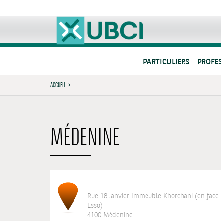
PARTICULIERS
PROFE
ACCUEIL
>
MÉDENINE
Rue 18 Janvier Immeuble Khorchani (en face 
Esso)
4100 Médenine