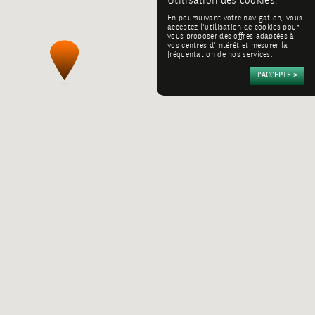
Utilisation des cookies:
En poursuivant votre navigation, vous
acceptez l'utilisation de cookies pour
vous proposer des offres adaptées à
vos centres d'intérêt et mesurer la
fréquentation de nos services.