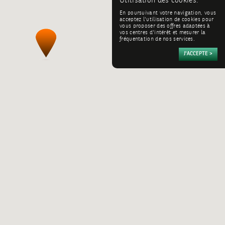
Utilisation des cookies:
En poursuivant votre navigation, vous
acceptez l'utilisation de cookies pour
vous proposer des offres adaptées à
vos centres d'intérêt et mesurer la
fréquentation de nos services.