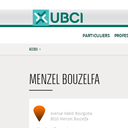
PARTICULIERS
PROFE
ACCUEIL
>
MENZEL BOUZELFA
Avenue Habib Bourguiba
8010 Menzel Bouzelfa