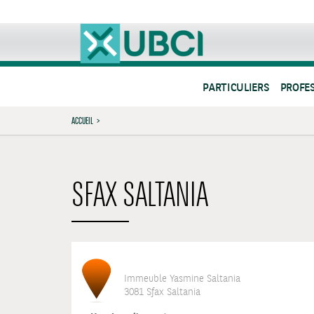
PARTICULIERS
PROFE
ACCUEIL
>
SFAX SALTANIA
Immeuble Yasmine Saltania
3081 Sfax Saltania