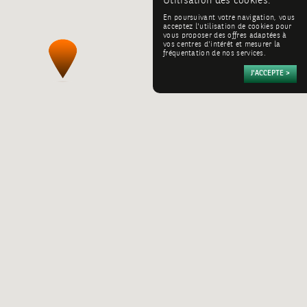
Utilisation des cookies:
En poursuivant votre navigation, vous
acceptez l'utilisation de cookies pour
vous proposer des offres adaptées à
vos centres d'intérêt et mesurer la
fréquentation de nos services.