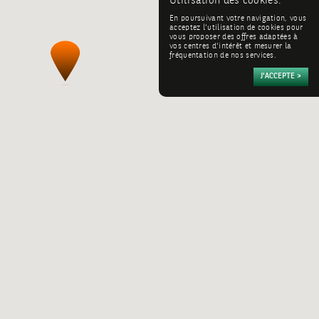
Utilisation des cookies:
En poursuivant votre navigation, vous
acceptez l'utilisation de cookies pour
vous proposer des offres adaptées à
vos centres d'intérêt et mesurer la
fréquentation de nos services.