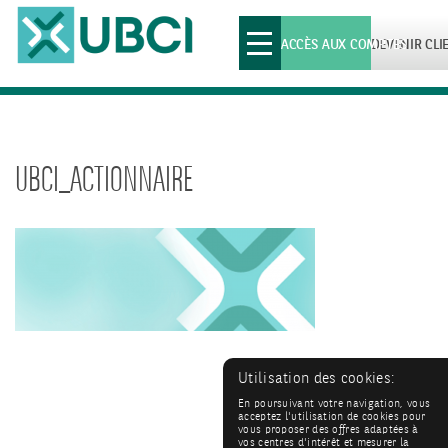
Toggle
ACCÈS AUX COMPTES
DEVENIR CLI
navigation
UBCI_ACTIONNAIRE
Utilisation des cookies:
En poursuivant votre navigation, vous
acceptez l'utilisation de cookies pour
vous proposer des offres adaptées à
vos centres d'intérêt et mesurer la