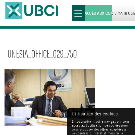
Toggle
ACCÈS AUX COMPTES
DEVENIR CLI
navigation
TUNESIA_OFFICE_029_750
Utilisation des cookies:
En poursuivant votre navigation, vous
acceptez l'utilisation de cookies pour
vous proposer des offres adaptées à
vos centres d'intérêt et mesurer la