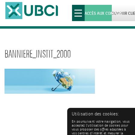
Toggle
ACCÈS AUX COMPTES
DEVENIR CLI
navigation
BANNIERE_INSTIT_2000
Utilisation des cookies:
En poursuivant votre navigation, vous
acceptez l'utilisation de cookies pour
vous proposer des offres adaptées à
vos centres d'intérêt et mesurer la