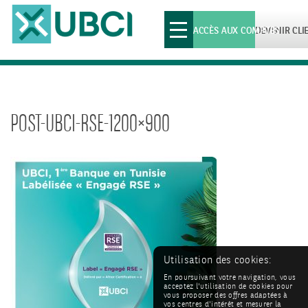
Toggle
ACCÈS AUX COMPTES
DEVENIR CLI
navigation
POST-UBCI-RSE-1200×900
Utilisation des cookies:
En poursuivant votre navigation, vous
acceptez l'utilisation de cookies pour
vous proposer des offres adaptées à
vos centres d'intérêt et mesurer la