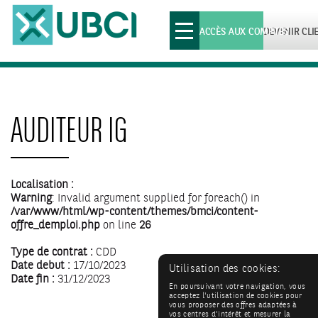
Toggle
ACCÈS AUX COMPTES
DEVENIR CLI
navigation
AUDITEUR IG
Localisation :
Warning
: Invalid argument supplied for foreach() in
/var/www/html/wp-content/themes/bmci/content-
offre_demploi.php
on line
26
Type de contrat :
CDD
Date debut :
17/10/2023
Utilisation des cookies:
Date fin :
31/12/2023
En poursuivant votre navigation, vous
acceptez l'utilisation de cookies pour
vous proposer des offres adaptées à
vos centres d'intérêt et mesurer la