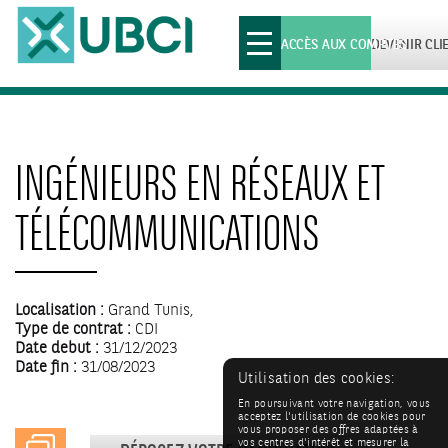
Toggle
ACCÈS AUX COMPTES
DEVENIR CLI
navigation
INGÉNIEURS EN RÉSEAUX ET
TÉLÉCOMMUNICATIONS
Localisation :
Grand Tunis,
Type de contrat :
CDI
Date debut :
31/12/2023
Date fin :
31/08/2023
Utilisation des cookies:
En poursuivant votre navigation, vous
acceptez l'utilisation de cookies pour
vous proposer des offres adaptées à
vos centres d'intérêt et mesurer la